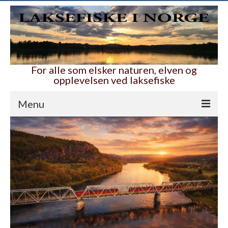
For alle som elsker naturen, elven og
opplevelsen ved laksefiske
Menu
Hjem
Nyttig og bra
Ambassadører
Våre folk i elva
Laksefiskelotteriet
Alle lotteriene
Guide til Laksefiske