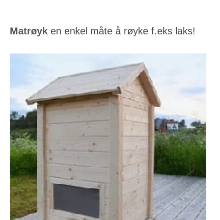
Matrøyk
en enkel måte å røyke f.eks laks!