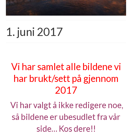
Finn din fiskeplass
Medlemskap
Foreningen Laksefiske i Norge
1. juni 2017
Medlemside
For betalende medlemmer
Blogg
Historier og fortellinger
Vi har samlet alle bildene vi
Shoppen vår
har brukt/sett på gjennom
Butikken vår
2017
Våre bilder
Laksebilder
Vi har valgt å ikke redigere noe,
Diverse
Viktige triks
så bildene er ubesudlet fra vår
Over 20 +
side… Kos dere!!
Fra storlaksklubben