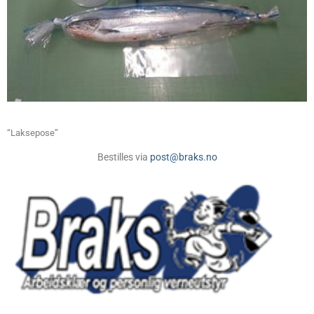
Vår YouTube-kanal
våre filmer
“Laksepose”
Bestilles via
post@braks.no