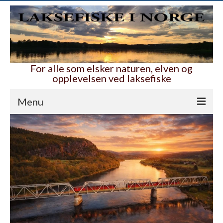
For alle som elsker naturen, elven og
opplevelsen ved laksefiske
Menu
Hjem
Nyttig og bra
Ambassadører
Våre folk i elva
Laksefiskelotteriet
Alle lotteriene
Guide til Laksefiske