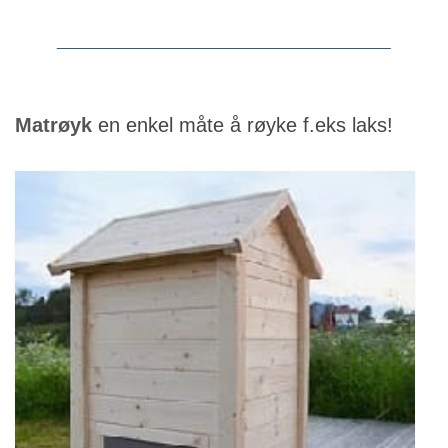
Matrøyk
en enkel måte å røyke f.eks laks!