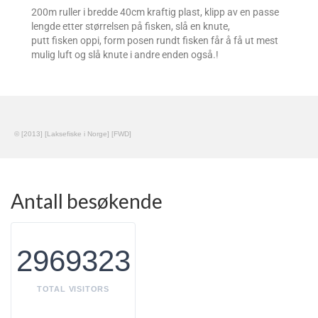
200m ruller i bredde 40cm kraftig plast, klipp av en passe
lengde etter størrelsen på fisken, slå en knute,
putt fisken oppi, form posen rundt fisken får å få ut mest
mulig luft og slå knute i andre enden også.!
© [2013] [Laksefiske i Norge] [FWD]
Antall besøkende
2969323
TOTAL VISITORS