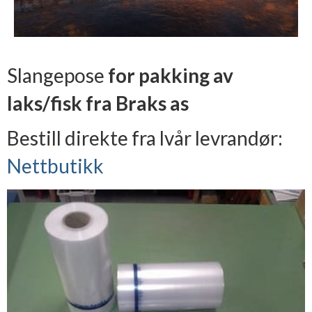
Finn din fiskeplass
Medlemskap
Foreningen Laksefiske i Norge
Slangepose
for pakking av
Medlemside
For betalende medlemmer
laks/fisk fra Braks as
Blogg
Bestill direkte fra lvår levrandør:
Historier og fortellinger
Nettbutikk
Shoppen vår
Butikken vår
Våre bilder
Laksebilder
Diverse
Viktige triks
Over 20 +
Fra storlaksklubben