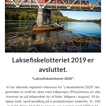
Laksefiskelotteriet 2019 er
avsluttet.
“Laksefiskelotteriet 2020”.
Vi har allerede registrert interesse for “Lakselotteriet 2020” der
gevinsten er inntil èn ukes med fullpensjon (Pluss/minus en uke;
kommer an på tidspunktet du vil fiske, billigere i august). Vil du
kjøpe lodd, send bestilling på e-postadressen nedenfor. Kr. 100
pr lodd. Maks 10 lodd pr person, og vi selger inntil 1000 lodd.