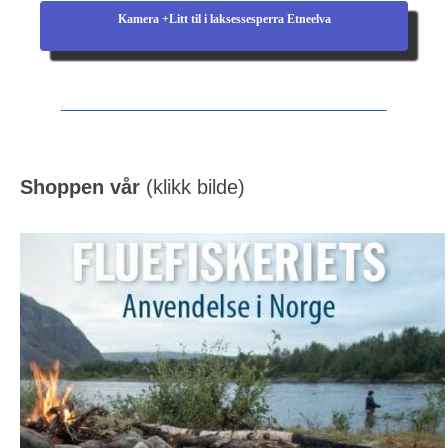
Kamera +Litt til i laksessesperra Etneelva
Shoppen vår
(klikk bilde)