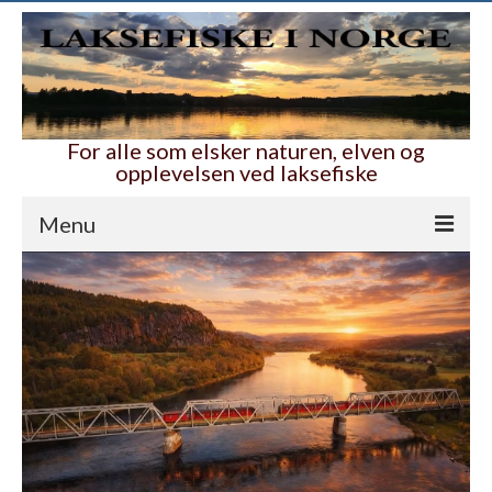
For alle som elsker naturen, elven og
opplevelsen ved laksefiske
Menu
Hjem
Nyttig og bra
Ambassadører
Våre folk i elva
Laksefiskelotteriet
Alle lotteriene
Guide til Laksefiske