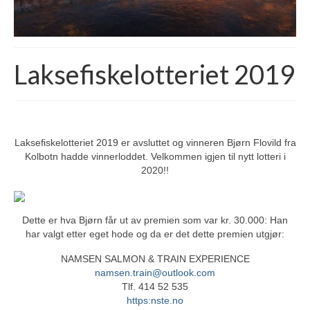
Finn din fiskeplass
Medlemskap
Foreningen Laksefiske i Norge
Laksefiskelotteriet 2019
Medlemside
For betalende medlemmer
Blogg
Historier og fortellinger
Laksefiskelotteriet 2019 er avsluttet og vinneren Bjørn Flovild fra
Kolbotn hadde vinnerloddet. Velkommen igjen til nytt lotteri i
Shoppen vår
2020!!
Butikken vår
Våre bilder
Dette er hva Bjørn får ut av premien som var kr. 30.000: Han
Laksebilder
har valgt etter eget hode og da er det dette premien utgjør:
Diverse
NAMSEN SALMON & TRAIN EXPERIENCE
Viktige triks
namsen.train@outlook.com
Tlf. 414 52 535
Over 20 +
https:nste.no
Fra storlaksklubben