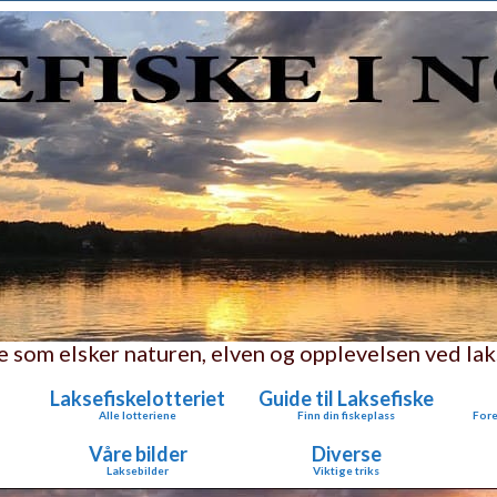
le som elsker naturen, elven og opplevelsen ved lak
Laksefiskelotteriet
Guide til Laksefiske
Alle lotteriene
Finn din fiskeplass
Fore
Våre bilder
Diverse
Laksebilder
Viktige triks