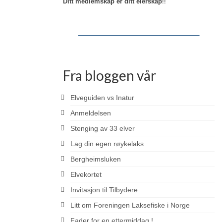
Ditt medlemskap er ditt eierskap
!!
Fra bloggen vår
Elveguiden vs Inatur
Anmeldelsen
Stenging av 33 elver
Lag din egen røykelaks
Bergheimsluken
Elvekortet
Invitasjon til Tilbydere
Litt om Foreningen Laksefiske i Norge
Fader for en ettermiddag !