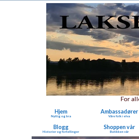
For al
Hjem
Ambassadører
Nyttig og bra
Våre folk i elva
Blogg
Shoppen vår
Historier og fortellinger
Butikken vår