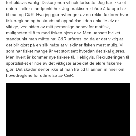
forholdsvis vanlig. Diskusjonen vil nok fortsette. Jeg har ikke et
enten – eller standpunkt her. Jeg praktiserer både å ta opp fisk
til mat og C&R. Hva jeg gjør avhenger av en rekke faktorer hvor
fiskereglene og bestandsmåloppnåelse i den enkelte elv er
viktige, ved siden av mitt personlige behov for matfisk,
muligheten til å ta med fisken hjem osv. Men uansett hvilket
standpunkt man måtte ha: C&R utføres, og da er det viktig at
det blir gjort på en slik måte at vi skåner fisken mest mulig. Vi
som har fisket mange år vet stort sett hvordan det skal gjøres.
Men hvert år kommer nye fiskere til. Heldigvis. Rekrutteringen til
sportsfisket er noe av det viktigste arbeidet de eldre fiskerne
gjør. Det skader derfor ikke at man fra tid til annen minner om
hovedreglene for utførelse av C&R.