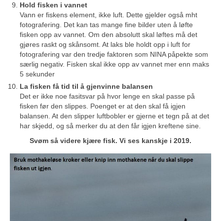
Hold fisken i vannet
Vann er fiskens element, ikke luft. Dette gjelder også mht
fotografering. Det kan tas mange fine bilder uten å løfte
fisken opp av vannet. Om den absolutt skal løftes må det
gjøres raskt og skånsomt. At laks ble holdt opp i luft for
fotografering var den tredje faktoren som NINA påpekte som
særlig negativ. Fisken skal ikke opp av vannet mer enn maks
5 sekunder
La fisken få tid til å gjenvinne balansen
Det er ikke noe fasitsvar på hvor lenge en skal passe på
fisken før den slippes. Poenget er at den skal få igjen
balansen. At den slipper luftbobler er gjerne et tegn på at det
har skjedd, og så merker du at den får igjen kreftene sine.
Svøm så videre kjære fisk. Vi ses kanskje i 2019.