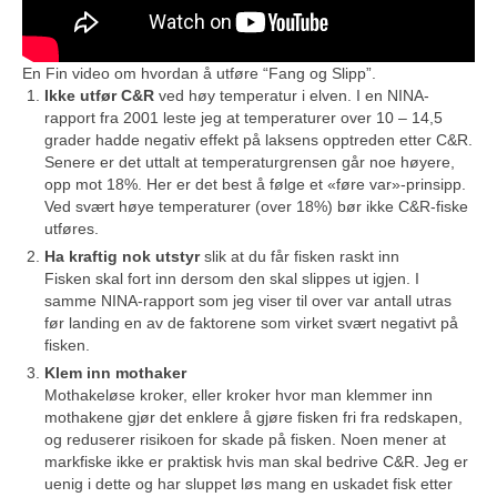
En Fin video om hvordan å utføre “Fang og Slipp”.
Ikke utfør C&R
ved høy temperatur i elven. I en NINA-
rapport fra 2001 leste jeg at temperaturer over 10 – 14,5
grader hadde negativ effekt på laksens opptreden etter C&R.
Senere er det uttalt at temperaturgrensen går noe høyere,
opp mot 18%. Her er det best å følge et «føre var»-prinsipp.
Ved svært høye temperaturer (over 18%) bør ikke C&R-fiske
utføres.
Ha kraftig nok utstyr
slik at du får fisken raskt inn
Fisken skal fort inn dersom den skal slippes ut igjen. I
samme NINA-rapport som jeg viser til over var antall utras
før landing en av de faktorene som virket svært negativt på
fisken.
Klem inn mothaker
Mothakeløse kroker, eller kroker hvor man klemmer inn
mothakene gjør det enklere å gjøre fisken fri fra redskapen,
og reduserer risikoen for skade på fisken. Noen mener at
markfiske ikke er praktisk hvis man skal bedrive C&R. Jeg er
uenig i dette og har sluppet løs mang en uskadet fisk etter