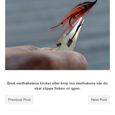
Bruk mothakeløse kroker eller knip inn mothakene når du
skal slippe fisken ut igjen.
Previous Post
Next Post