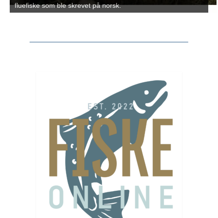
fluefiske som ble skrevet på norsk.