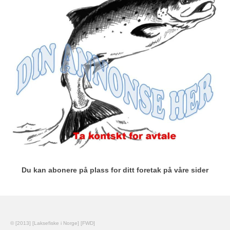
Du kan abonere på plass for ditt foretak på våre sider
© [2013] [Laksefiske i Norge] [FWD]