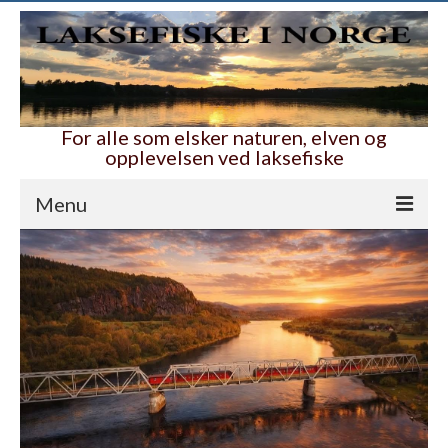
For alle som elsker naturen, elven og
opplevelsen ved laksefiske
Menu
Hjem
Nyttig og bra
Ambassadører
Våre folk i elva
Laksefiskelotteriet
Alle lotteriene
Guide til Laksefiske