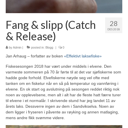
Vår YouTube-kanal
våre filmer
Fang & slipp (Catch
28
DES 2018
& Release)
by
Admin
|
posted in:
Blogg
|
0
Jan Arhaug – forfatter av boken
«Effektivt laksefiske»
Fiskesesongen 2018 har vært under middels i elvene. Den
varmeste sommeren på 70 år førte til at det var sjøfiskerne som
hadde gode forhold. Elvefiskerne nøyde seg vel ofte med
tanken om en fisketur når en så på temperatur og vannføring i
elvene. En ok start og avslutning på sesongen reddet riktig nok
noen av opplevelsene, men alt i alt har de fleste hatt færre turer
til elvene i et normalår. I skrivende stund har jeg landet 11 av
årets laks. Dessverre ingen av dem i Sandvikselva. Noen av
dem ligger i fryseren i påvente av røyking og annen matlaging,
mens andre fikk svømme videre.