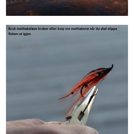
Finn din fiskeplass
Medlemskap
Foreningen Laksefiske i Norge
Medlemside
For betalende medlemmer
Blogg
Historier og fortellinger
Shoppen vår
Butikken vår
Våre bilder
Laksebilder
Diverse
Viktige triks
Over 20 +
Fra storlaksklubben