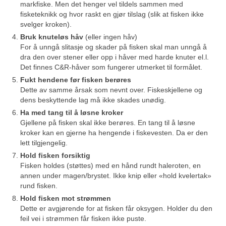
markfiske. Men det henger vel tildels sammen med
fisketeknikk og hvor raskt en gjør tilslag (slik at fisken ikke
svelger kroken).
Bruk knuteløs håv
(eller ingen håv)
For å unngå slitasje og skader på fisken skal man unngå å
dra den over stener eller opp i håver med harde knuter el.l.
Det finnes C&R-håver som fungerer utmerket til formålet.
Fukt hendene før fisken berøres
Dette av samme årsak som nevnt over. Fiskeskjellene og
dens beskyttende lag må ikke skades unødig.
Ha med tang til å løsne kroker
Gjellene på fisken skal ikke berøres. En tang til å løsne
kroker kan en gjerne ha hengende i fiskevesten. Da er den
lett tilgjengelig.
Hold fisken forsiktig
Fisken holdes (støttes) med en hånd rundt haleroten, en
annen under magen/brystet. Ikke knip eller «hold kvelertak»
rund fisken.
Hold fisken mot strømmen
Dette er avgjørende for at fisken får oksygen. Holder du den
feil vei i strømmen får fisken ikke puste.