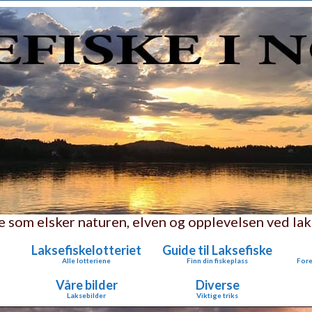
le som elsker naturen, elven og opplevelsen ved lak
Laksefiskelotteriet
Guide til Laksefiske
Alle lotteriene
Finn din fiskeplass
Fore
Våre bilder
Diverse
Laksebilder
Viktige triks