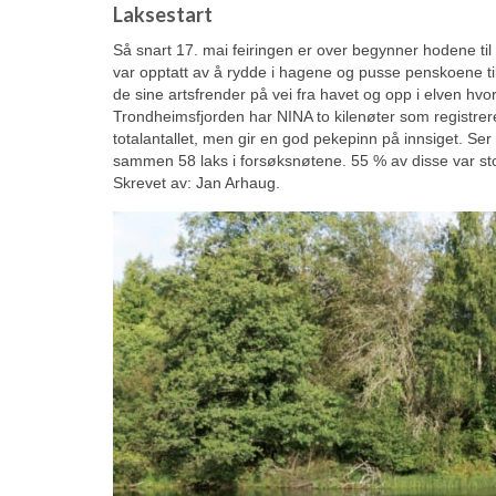
Laksestart
Så snart 17. mai feiringen er over begynner hodene til
var opptatt av å rydde i hagene og pusse penskoene til
de sine artsfrender på vei fra havet og opp i elven hv
Trondheimsfjorden har NINA to kilenøter som registre
totalantallet, men gir en god pekepinn på innsiget. Ser v
sammen 58 laks i forsøksnøtene. 55 % av disse var storl
Skrevet av: Jan Arhaug.