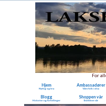
For al
Hjem
Ambassadører
Nyttig og bra
Våre folk i elva
Blogg
Shoppen vår
Historier og fortellinger
Butikken vår