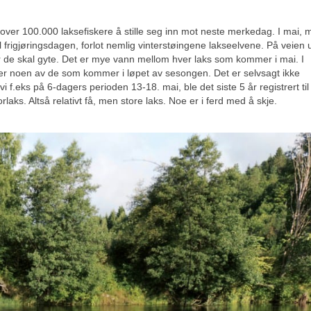
 over 100.000 laksefiskere å stille seg inn mot neste merkedag. I mai, 
 frigjøringsdagen, forlot nemlig vinterstøingene lakseelvene. På veien 
or de skal gyte. Det er mye vann mellom hver laks som kommer i mai. I
rer noen av de som kommer i løpet av sesongen. Det er selvsagt ikke
i f.eks på 6-dagers perioden 13-18. mai, ble det siste 5 år registrert til
aks. Altså relativt få, men store laks. Noe er i ferd med å skje.