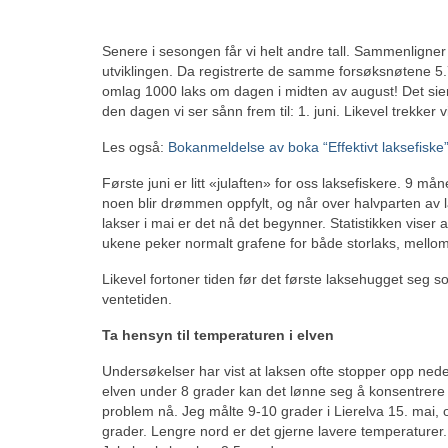
Senere i sesongen får vi helt andre tall. Sammenligner 
utviklingen. Da registrerte de samme forsøksnøtene 5.7
omlag 1000 laks om dagen i midten av august! Det sier 
den dagen vi ser sånn frem til: 1. juni. Likevel trekker v
Les også:
Bokanmeldelse av boka “Effektivt laksefiske
Første juni er litt «julaften» for oss laksefiskere. 9 m
noen blir drømmen oppfylt, og når over halvparten av la
lakser i mai er det nå det begynner. Statistikken viser 
ukene peker normalt grafene for både storlaks, mellom
Likevel fortoner tiden før det første laksehugget seg 
ventetiden.
Ta hensyn til temperaturen i elven
Undersøkelser har vist at laksen ofte stopper opp ned
elven under 8 grader kan det lønne seg å konsentrere f
problem nå. Jeg målte 9-10 grader i Lierelva 15. mai,
grader. Lengre nord er det gjerne lavere temperature