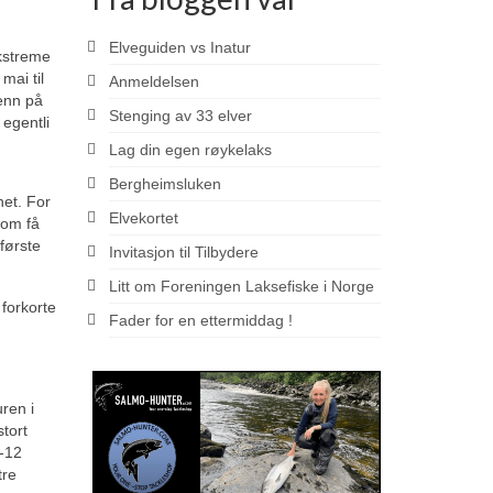
Elveguiden vs Inatur
ekstreme
mai til
Anmeldelsen
 enn på
Stenging av 33 elver
 egentli
Lag din egen røykelaks
Bergheimsluken
het. For
Elvekortet
kom få
 første
Invitasjon til Tilbydere
Litt om Foreningen Laksefiske i Norge
 forkorte
Fader for en ettermiddag !
ren i
tort
1-12
tre