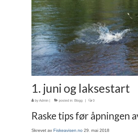
1. juni og laksestart
by
Admin
|
posted in:
Blogg
|
0
Raske tips før åpningen 
Skrevet av
Fiskeavisen.no
29. mai 2018