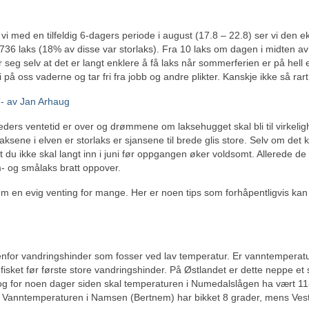
vi med en tilfeldig 6-dagers periode i august (17.8 – 22.8) ser vi den 
36 laks (18% av disse var storlaks). Fra 10 laks om dagen i midten av 
seg selv at det er langt enklere å få laks når sommerferien er på hell
i på oss vaderne og tar fri fra jobb og andre plikter. Kanskje ikke så rart
”- av Jan Arhaug
åneders ventetid er over og drømmene om laksehugget skal bli til virkelig
ksene i elven er storlaks er sjansene til brede glis store. Selv om det 
at du ikke skal langt inn i juni før oppgangen øker voldsomt. Allerede de
- og smålaks bratt oppover.
som en evig venting for mange. Her er noen tips som forhåpentligvis kan
enfor vandringshinder som fosser ved lav temperatur. Er vanntemperatu
isket før første store vandringshinder. På Østlandet er dette neppe et s
 og for noen dager siden skal temperaturen i Numedalslågen ha vært 1
r. Vanntemperaturen i Namsen (Bertnem) har bikket 8 grader, mens Ves