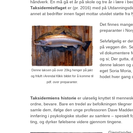
håndverk. En må gå et år på skole og tre år i lære i be
Taksidermistfaget
er (pr. 2016) med på Utdanningsdir
annet at bedrifter innen faget mottar utvidet støtte fra
Det finnes mange s
preparanter i Nor
Selvfølgelig er d
på veggen din. Se
vil dokumentere f
og si; Der gutta,
denne laksen og a
eget Soria Moria,
Denne laksen på over 20kg henger på jakt
hodet hver gang d
og friluft i Arendal Klikk bildet for å komme til
pdf. over preparanter.
Taksidermiens historie
er uløselig knyttet til mennes
ordne, bevare. Bare en tredel av befolkningen tilegne
samle dem, ifølge den unge professoren Dave Madden.
innføring i psykologiske studier av samlere – spesielt f
ting, og dyrker følelsene videre gjennom tingene.
Gjenstander f