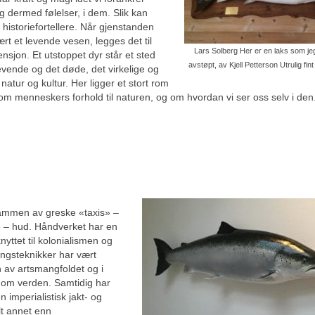
 og dermed følelser, i dem. Slik kan
historiefortellere. Når gjenstanden
vært et levende vesen, legges det til
Lars Solberg Her er en laks som jeg
sjon. Et utstoppet dyr står et sted
avstøpt, av Kjell Petterson Utrulig fi
evende og det døde, det virkelige og
 natur og kultur. Her ligger et stort rom
: om menneskers forhold til naturen, og om hvordan vi ser oss selv i den
sammen av greske «taxis» –
 – hud. Håndverket har en
knyttet til kolonialismen og
ingsteknikker har vært
n av artsmangfoldet og i
om verden. Samtidig har
 imperialistisk jakt- og
lt annet enn