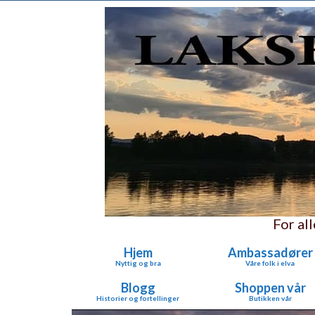
For al
Hjem
Ambassadører
Nyttig og bra
Våre folk i elva
Blogg
Shoppen vår
Historier og fortellinger
Butikken vår