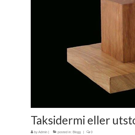
Taksidermi eller uts
by
Admin
|
posted in:
Blogg
|
0