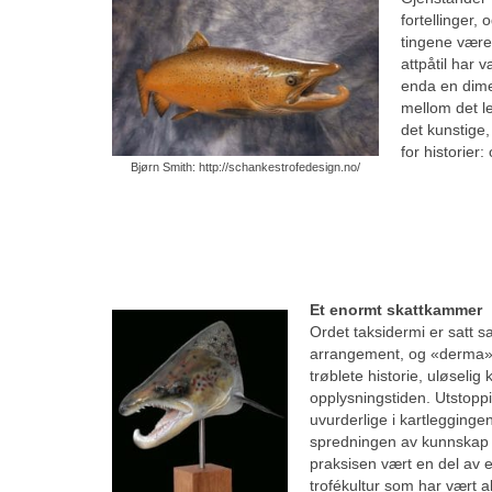
fortellinger,
tingene være 
attpåtil har 
enda en dimen
mellom det l
det kunstige,
for historier
Bjørn Smith: http://schankestrofedesign.no/
Et enormt skattkammer
Ordet taksidermi er satt 
arrangement, og «derma»
trøblete historie, uløselig 
opplysningstiden. Utstopp
uvurderlige i kartlegginge
spredningen av kunnskap 
praksisen vært en del av en
trofékultur som har vært a