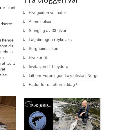
rer blant
Elveguiden vs Inatur
Anmeldelsen
riserte
Stenging av 33 elver
Lag din egen røykelaks
du henge
, som du
Bergheimsluken
annehula
Elvekortet
 Om
yret…ditt
Invitasjon til Tilbydere
et i
else.
Litt om Foreningen Laksefiske i Norge
Fader for en ettermiddag !