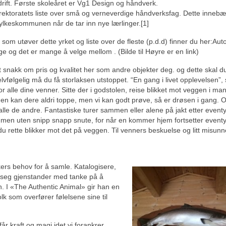
drift. Første skoleåret er Vg1 Design og håndverk.
ektoratets liste over små og verneverdige håndverksfag. Dette innebæ
 fylkeskommunen når de tar inn nye lærlinger.[1]
om utøver dette yrket og liste over de fleste (p.d.d) finner du her:Auto
ge og det er mange å velge mellom . (Bilde til Høyre er en link)
et snakk om pris og kvalitet her som andre objekter deg. og dette skal 
lvfølgelig må du få storlaksen utstoppet. “En gang i livet opplevelsen”
or alle dine venner. Sitte der i godstolen, reise blikket mot veggen i m
 den kan dere aldri toppe, men vi kan godt prøve, så er drøsen i gang.
lle de andre. Fantastiske turer sammen eller alene på jakt etter event
 men uten snipp snapp snute, for når en kommer hjem fortsetter eventyr
u rette blikker mot det på veggen. Til venners beskuelse og litt misunn
kers behov for å samle. Katalogisere,
r seg gjenstander med tanke på å
 I «The Authentic Animal» gir han en
olk som overfører følelsene sine til
år kraft og magi idet vi forankrer