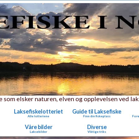
le som elsker naturen, elven og opplevelsen ved lak
Laksefiskelotteriet
Guide til Laksefiske
Alle lotteriene
Finn din fiskeplass
Fore
Våre bilder
Diverse
Laksebilder
Viktige triks